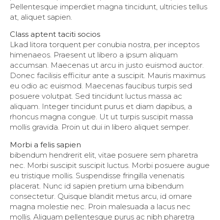
Pellentesque imperdiet magna tincidunt, ultricies tellus
at, aliquet sapien.
Class aptent taciti socios
Lkad litora torquent per conubia nostra, per inceptos
himenaeos. Praesent ut libero a ipsum aliquam
accumsan. Maecenas ut arcu in justo euismod auctor.
Donec facilisis efficitur ante a suscipit. Mauris maximus
eu odio ac euismod. Maecenas faucibus turpis sed
posuere volutpat. Sed tincidunt luctus massa ac
aliquam. Integer tincidunt purus et diam dapibus, a
rhoncus magna congue. Ut ut turpis suscipit massa
mollis gravida. Proin ut dui in libero aliquet semper.
Morbi a felis sapien
bibendum hendrerit elit, vitae posuere sem pharetra
nec. Morbi suscipit suscipit luctus. Morbi posuere augue
eu tristique mollis. Suspendisse fringilla venenatis
placerat. Nunc id sapien pretium urna bibendum
consectetur. Quisque blandit metus arcu, id ornare
magna molestie nec. Proin malesuada a lacus nec
mollis. Aliquam pellentesque purus ac nibh pharetra