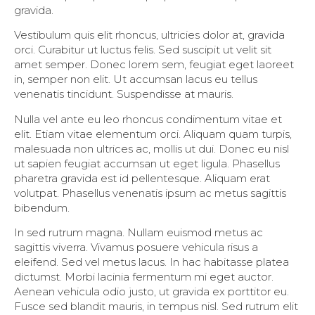
gravida.
Vestibulum quis elit rhoncus, ultricies dolor at, gravida
orci. Curabitur ut luctus felis. Sed suscipit ut velit sit
amet semper. Donec lorem sem, feugiat eget laoreet
in, semper non elit. Ut accumsan lacus eu tellus
venenatis tincidunt. Suspendisse at mauris.
Nulla vel ante eu leo rhoncus condimentum vitae et
elit. Etiam vitae elementum orci. Aliquam quam turpis,
malesuada non ultrices ac, mollis ut dui. Donec eu nisl
ut sapien feugiat accumsan ut eget ligula. Phasellus
pharetra gravida est id pellentesque. Aliquam erat
volutpat. Phasellus venenatis ipsum ac metus sagittis
bibendum.
In sed rutrum magna. Nullam euismod metus ac
sagittis viverra. Vivamus posuere vehicula risus a
eleifend. Sed vel metus lacus. In hac habitasse platea
dictumst. Morbi lacinia fermentum mi eget auctor.
Aenean vehicula odio justo, ut gravida ex porttitor eu.
Fusce sed blandit mauris, in tempus nisl. Sed rutrum elit