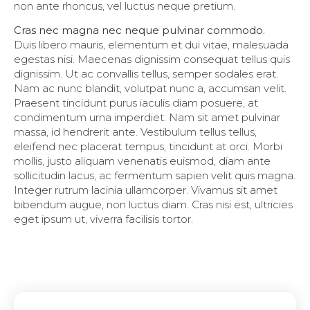
non ante rhoncus, vel luctus neque pretium.
Cras nec magna nec neque pulvinar commodo.
Duis libero mauris, elementum et dui vitae, malesuada
egestas nisi. Maecenas dignissim consequat tellus quis
dignissim. Ut ac convallis tellus, semper sodales erat.
Nam ac nunc blandit, volutpat nunc a, accumsan velit.
Praesent tincidunt purus iaculis diam posuere, at
condimentum urna imperdiet. Nam sit amet pulvinar
massa, id hendrerit ante. Vestibulum tellus tellus,
eleifend nec placerat tempus, tincidunt at orci. Morbi
mollis, justo aliquam venenatis euismod, diam ante
sollicitudin lacus, ac fermentum sapien velit quis magna.
Integer rutrum lacinia ullamcorper. Vivamus sit amet
bibendum augue, non luctus diam. Cras nisi est, ultricies
eget ipsum ut, viverra facilisis tortor.