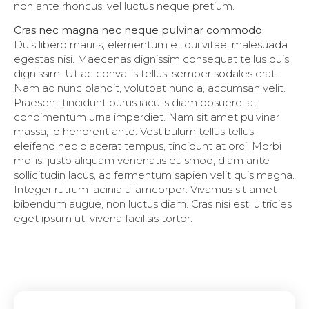
non ante rhoncus, vel luctus neque pretium.
Cras nec magna nec neque pulvinar commodo.
Duis libero mauris, elementum et dui vitae, malesuada
egestas nisi. Maecenas dignissim consequat tellus quis
dignissim. Ut ac convallis tellus, semper sodales erat.
Nam ac nunc blandit, volutpat nunc a, accumsan velit.
Praesent tincidunt purus iaculis diam posuere, at
condimentum urna imperdiet. Nam sit amet pulvinar
massa, id hendrerit ante. Vestibulum tellus tellus,
eleifend nec placerat tempus, tincidunt at orci. Morbi
mollis, justo aliquam venenatis euismod, diam ante
sollicitudin lacus, ac fermentum sapien velit quis magna.
Integer rutrum lacinia ullamcorper. Vivamus sit amet
bibendum augue, non luctus diam. Cras nisi est, ultricies
eget ipsum ut, viverra facilisis tortor.