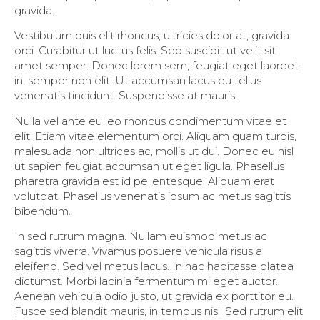
gravida.
Vestibulum quis elit rhoncus, ultricies dolor at, gravida
orci. Curabitur ut luctus felis. Sed suscipit ut velit sit
amet semper. Donec lorem sem, feugiat eget laoreet
in, semper non elit. Ut accumsan lacus eu tellus
venenatis tincidunt. Suspendisse at mauris.
Nulla vel ante eu leo rhoncus condimentum vitae et
elit. Etiam vitae elementum orci. Aliquam quam turpis,
malesuada non ultrices ac, mollis ut dui. Donec eu nisl
ut sapien feugiat accumsan ut eget ligula. Phasellus
pharetra gravida est id pellentesque. Aliquam erat
volutpat. Phasellus venenatis ipsum ac metus sagittis
bibendum.
In sed rutrum magna. Nullam euismod metus ac
sagittis viverra. Vivamus posuere vehicula risus a
eleifend. Sed vel metus lacus. In hac habitasse platea
dictumst. Morbi lacinia fermentum mi eget auctor.
Aenean vehicula odio justo, ut gravida ex porttitor eu.
Fusce sed blandit mauris, in tempus nisl. Sed rutrum elit