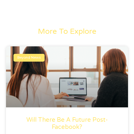
More To Explore
Beyond News
Will There Be A Future Post-
Facebook?