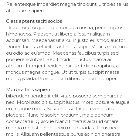
Pellentesque imperdiet magna tincidunt, ultricies tellus
at, aliquet sapien.
Class aptent taciti socios
Lkad litora torquent per conubia nostra, per inceptos
himenaeos. Praesent ut libero a ipsum aliquam
accumsan. Maecenas ut arcu in justo euismod auctor.
Donec facilisis efficitur ante a suscipit. Mauris maximus
eu odio ac euismod. Maecenas faucibus turpis sed
posuere volutpat. Sed tincidunt luctus massa ac
aliquam. Integer tincidunt purus et diam dapibus, a
rhoncus magna congue. Ut ut turpis suscipit massa
mollis gravida. Proin ut dui in libero aliquet semper.
Morbi a felis sapien
bibendum hendrerit elit, vitae posuere sem pharetra
nec. Morbi suscipit suscipit luctus. Morbi posuere augue
eu tristique mollis. Suspendisse fringilla venenatis
placerat. Nunc id sapien pretium urna bibendum
consectetur. Quisque blandit metus arcu, id ornare
magna molestie nec. Proin malesuada a lacus nec
mollis. Aliquam pellentesque purus ac nibh pharetra