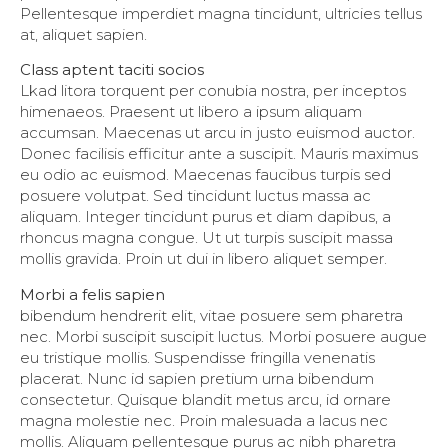
Pellentesque imperdiet magna tincidunt, ultricies tellus
at, aliquet sapien.
Class aptent taciti socios
Lkad litora torquent per conubia nostra, per inceptos
himenaeos. Praesent ut libero a ipsum aliquam
accumsan. Maecenas ut arcu in justo euismod auctor.
Donec facilisis efficitur ante a suscipit. Mauris maximus
eu odio ac euismod. Maecenas faucibus turpis sed
posuere volutpat. Sed tincidunt luctus massa ac
aliquam. Integer tincidunt purus et diam dapibus, a
rhoncus magna congue. Ut ut turpis suscipit massa
mollis gravida. Proin ut dui in libero aliquet semper.
Morbi a felis sapien
bibendum hendrerit elit, vitae posuere sem pharetra
nec. Morbi suscipit suscipit luctus. Morbi posuere augue
eu tristique mollis. Suspendisse fringilla venenatis
placerat. Nunc id sapien pretium urna bibendum
consectetur. Quisque blandit metus arcu, id ornare
magna molestie nec. Proin malesuada a lacus nec
mollis. Aliquam pellentesque purus ac nibh pharetra