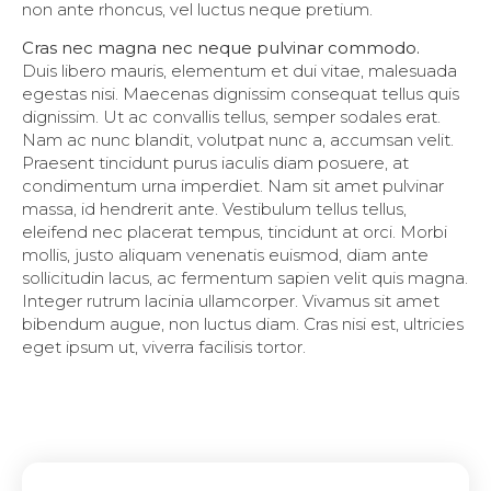
non ante rhoncus, vel luctus neque pretium.
Cras nec magna nec neque pulvinar commodo.
Duis libero mauris, elementum et dui vitae, malesuada
egestas nisi. Maecenas dignissim consequat tellus quis
dignissim. Ut ac convallis tellus, semper sodales erat.
Nam ac nunc blandit, volutpat nunc a, accumsan velit.
Praesent tincidunt purus iaculis diam posuere, at
condimentum urna imperdiet. Nam sit amet pulvinar
massa, id hendrerit ante. Vestibulum tellus tellus,
eleifend nec placerat tempus, tincidunt at orci. Morbi
mollis, justo aliquam venenatis euismod, diam ante
sollicitudin lacus, ac fermentum sapien velit quis magna.
Integer rutrum lacinia ullamcorper. Vivamus sit amet
bibendum augue, non luctus diam. Cras nisi est, ultricies
eget ipsum ut, viverra facilisis tortor.