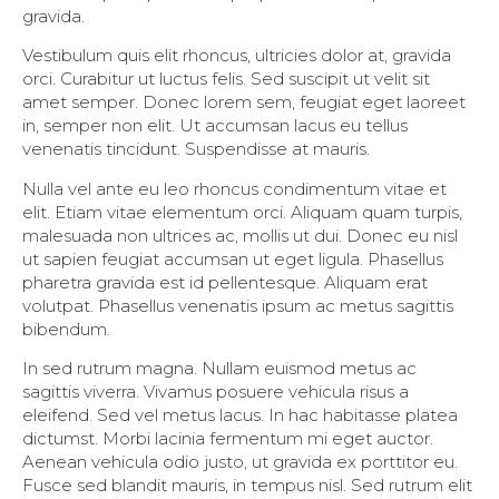
gravida.
Vestibulum quis elit rhoncus, ultricies dolor at, gravida
orci. Curabitur ut luctus felis. Sed suscipit ut velit sit
amet semper. Donec lorem sem, feugiat eget laoreet
in, semper non elit. Ut accumsan lacus eu tellus
venenatis tincidunt. Suspendisse at mauris.
Nulla vel ante eu leo rhoncus condimentum vitae et
elit. Etiam vitae elementum orci. Aliquam quam turpis,
malesuada non ultrices ac, mollis ut dui. Donec eu nisl
ut sapien feugiat accumsan ut eget ligula. Phasellus
pharetra gravida est id pellentesque. Aliquam erat
volutpat. Phasellus venenatis ipsum ac metus sagittis
bibendum.
In sed rutrum magna. Nullam euismod metus ac
sagittis viverra. Vivamus posuere vehicula risus a
eleifend. Sed vel metus lacus. In hac habitasse platea
dictumst. Morbi lacinia fermentum mi eget auctor.
Aenean vehicula odio justo, ut gravida ex porttitor eu.
Fusce sed blandit mauris, in tempus nisl. Sed rutrum elit