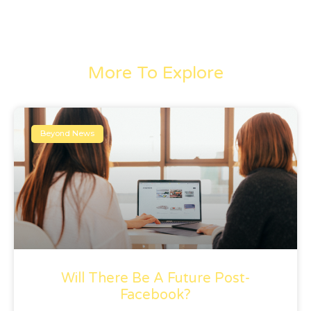
More To Explore
Beyond News
Will There Be A Future Post-
Facebook?